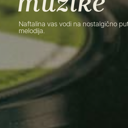
muzike
Naftalina vas vodi na nostalgično puto
melodija.